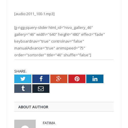
[audio:2011_100-1.mp3]
[jj-ngg-jquery-slider html_id="nivo_gallery_46"
gallery="46" width="640" height="480" effect="fade"
keyboardnav="true" controlnav="false"
manualAdvance="true" animspeed="75"
order="sortorder" title="46" shuffle="false"]
SHARE.
Twitter
Facebook
Google+
Pinterest
LinkedIn
Tumblr
Email
ABOUT AUTHOR
FATIMA