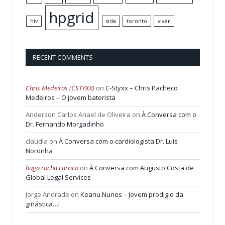
hpgrid
hiv
sida
toronto
viver
RECENT COMMENTS
Chris Medeiros (CSTYXX)
on
C-Styxx – Chris Pacheco
Medeiros – O jovem baterista
Anderson Carlos Anael de Oliveira
on
À Conversa com o
Dr. Fernando Morgadinho
claudia
on
À Conversa com o cardiologista Dr. Luís
Noronha
hugo rocha carrico
on
À Conversa com Augusto Costa de
Global Legal Services
Jorge Andrade
on
Keanu Nunes – Jovem prodigio da
ginástica…!