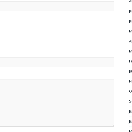
A
J
J
M
A
M
F
J
N
O
S
J
J
M