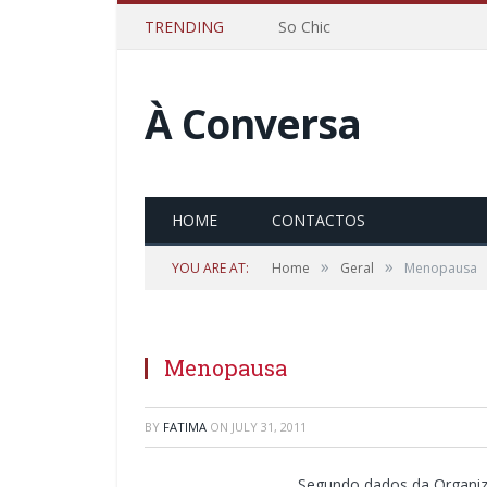
TRENDING
So Chic
À Conversa
HOME
CONTACTOS
»
»
YOU ARE AT:
Home
Geral
Menopausa
Menopausa
BY
FATIMA
ON
JULY 31, 2011
Segundo dados da Organiza