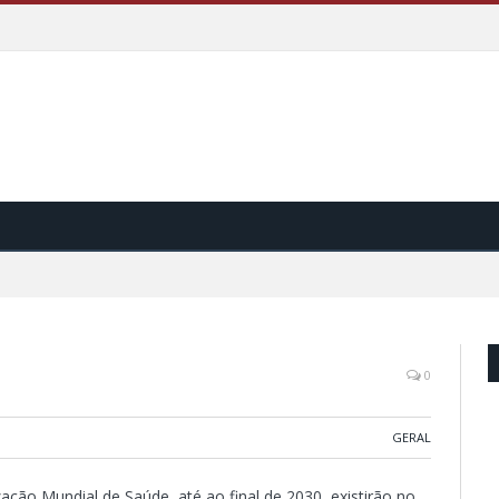
0
GERAL
ção Mundial de Saúde, até ao final de 2030, existirão no