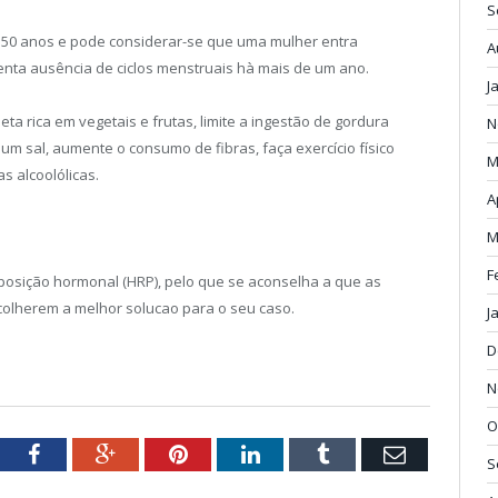
S
 50 anos e pode considerar-se que uma mulher entra
A
a ausência de ciclos menstruais hà mais de um ano.
J
 rica em vegetais e frutas, limite a ingestão de gordura
N
m sal, aumente o consumo de fibras, faça exercício físico
M
s alcoolólicas.
A
M
F
reposição hormonal (HRP), pelo que se aconselha a que as
olherem a melhor solucao para o seu caso.
J
D
N
O
tter
Facebook
Google+
Pinterest
LinkedIn
Tumblr
Email
S