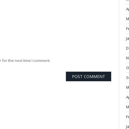
A
M
F
J
D
N
 for the next time I comment.
O
S
M
A
M
F
J