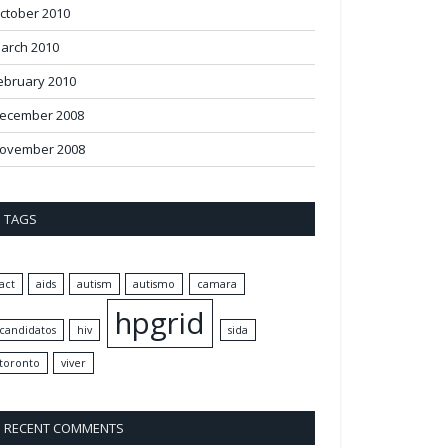
ctober 2010
arch 2010
ebruary 2010
ecember 2008
ovember 2008
TAGS
act
aids
autism
autismo
camara
hpgrid
candidatos
hiv
sida
toronto
viver
RECENT COMMENTS