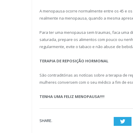
A menopausa ocorre normalmente entre os 45 e os
realmente na menopausa, quando a mesma apresent
Para ter uma menopausa sem traumas, faca uma dieta
saturada, prepare os alimentos com pouco ou nenhu
regularmente, evite o tabaco e não abuse de bebida
TERAPIA DE REPOSIÇÃO HORMONAL
São contraditórias as notícias sobre a terapia de 
mulheres conversem com o seu médico a fim de esc
TENHA UMA FELIZ MENOPAUSA!!!!
SHARE.
Twi