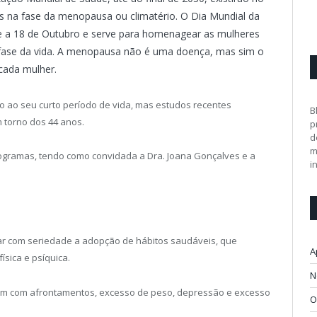
s na fase da menopausa ou climatério. O Dia Mundial da
a 18 de Outubro e serve para homenagear as mulheres
fase da vida. A menopausa não é uma doença, mas sim o
 cada mulher.
 ao seu curto período de vida, mas estudos recentes
B
 torno dos 44 anos.
p
d
m
ogramas, tendo como convidada a Dra. Joana Gonçalves e a
i
rar com seriedade a adopção de hábitos saudáveis, que
A
ísica e psíquica.
N
rem com afrontamentos, excesso de peso, depressão e excesso
O